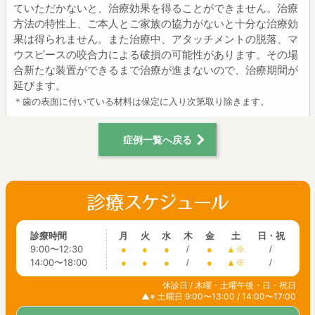
ていただかないと、治療効果を得ることができません。治療
方法の特性上、ご本人とご家族の協力がないと十分な治療効
果は得られません。また治療中、アタッチメントの脱落、マ
ウスピースの咬合力による破損の可能性があります。その場
合新たな装置ができるまで治療が進まないので、治療期間が
延びます。
＊歯の表面に付いている材料は保定に入り次第取り除きます。
症例一覧へ戻る
診療時間
月
火
水
木
金
土
日・祝
9:00〜12:30
●
●
●
/
●
▲※
/
14:00〜18:00
●
●
●
/
●
▲※
/
休診日 / 木曜・土曜午後・日・祝日
▲※ 土曜日 9:00〜13:00 / 14:00〜17:00