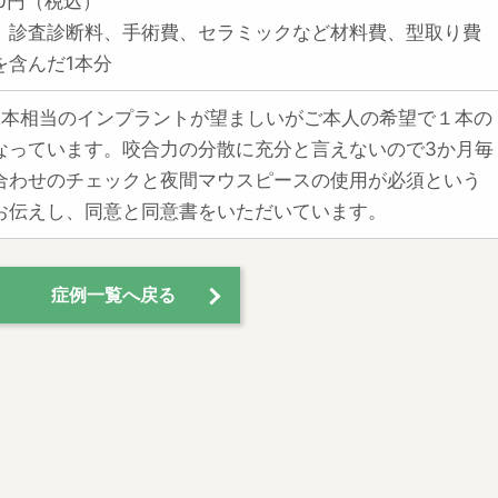
000円（税込）
、診査診断料、手術費、セラミックなど材料費、型取り費
を含んだ1本分
2本相当のインプラントが望ましいがご本人の希望で１本の
なっています。咬合力の分散に充分と言えないので3か月毎
合わせのチェックと夜間マウスピースの使用が必須という
お伝えし、同意と同意書をいただいています。
症例一覧へ戻る