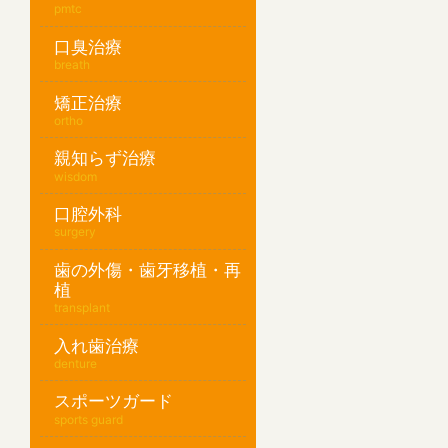
pmtc
口臭治療
breath
矯正治療
ortho
親知らず治療
wisdom
口腔外科
surgery
歯の外傷・歯牙移植・再
植
transplant
入れ歯治療
denture
スポーツガード
sports guard