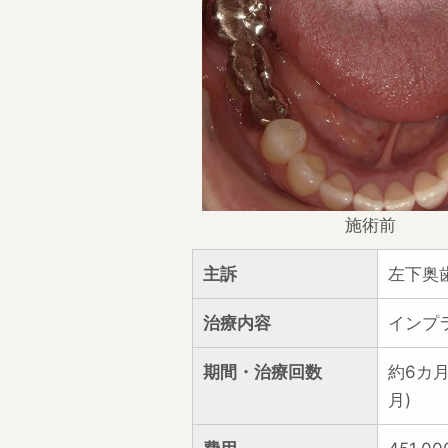
施術前
主訴
左下奥
治療内容
インプ
期間・治療回数
約6カ
月)