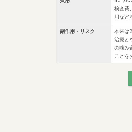
費用
451,
検査費
用など
副作用・リスク
本来は
治療と
の噛み
ことを