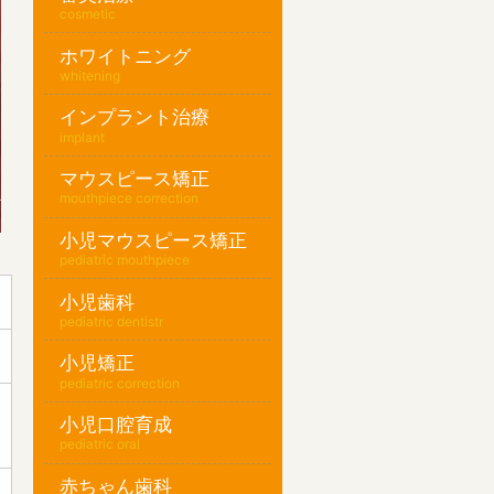
cosmetic
ホワイトニング
whitening
インプラント治療
implant
マウスピース矯正
mouthpiece correction
小児マウスピース矯正
pediatric mouthpiece
小児歯科
pediatric dentistr
小児矯正
pediatric correction
小児口腔育成
pediatric oral
赤ちゃん歯科