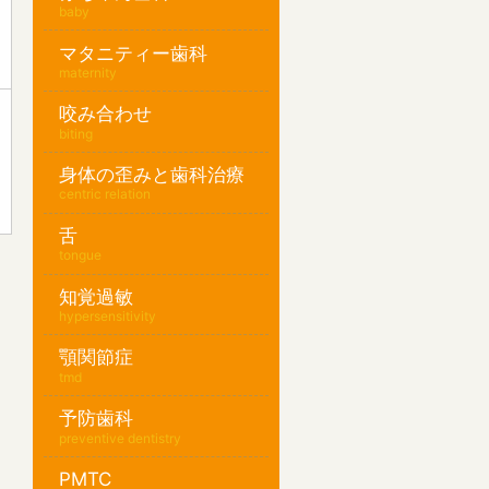
baby
マタニティー歯科
maternity
咬み合わせ
biting
身体の歪みと歯科治療
centric relation
舌
tongue
知覚過敏
hypersensitivity
顎関節症
tmd
予防歯科
preventive dentistry
PMTC