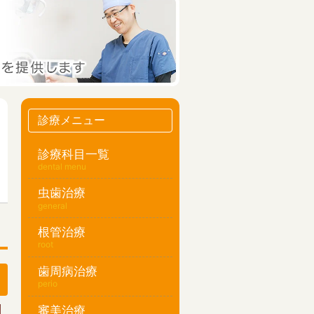
診療メニュー
診療科目一覧
dental menu
虫歯治療
general
根管治療
root
歯周病治療
perio
審美治療