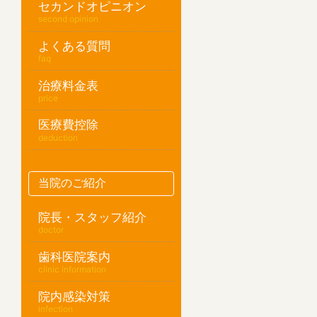
セカンドオピニオン
second opinion
よくある質問
faq
治療料金表
price
医療費控除
deduction
当院のご紹介
院長・スタッフ紹介
doctor
歯科医院案内
clinic information
院内感染対策
infection