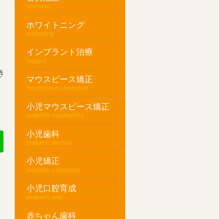
cosmetic
ホワイトニング
whitening
インプラント治療
implant
き
マウスピース矯正
mouthpiece correction
小児マウスピース矯正
pediatric mouthpiece
小児歯科
pediatric dentistr
小児矯正
pediatric correction
小児口腔育成
pediatric oral
赤ちゃん歯科