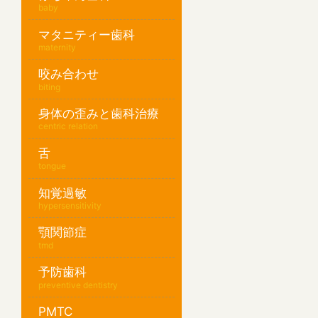
baby
マタニティー歯科
maternity
咬み合わせ
biting
身体の歪みと歯科治療
centric relation
舌
tongue
知覚過敏
hypersensitivity
顎関節症
tmd
予防歯科
preventive dentistry
PMTC