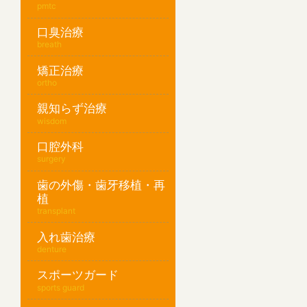
pmtc
口臭治療
breath
矯正治療
ortho
親知らず治療
wisdom
口腔外科
surgery
歯の外傷・歯牙移植・再
植
transplant
入れ歯治療
denture
スポーツガード
sports guard