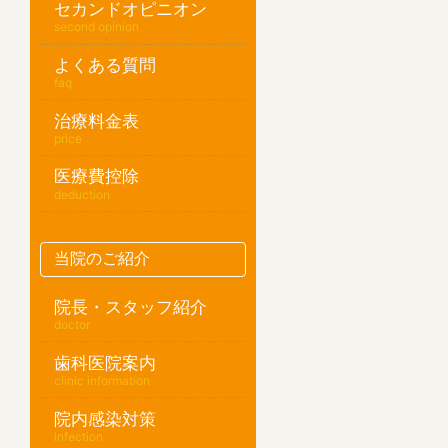
セカンドオピニオン
second opinion
よくある質問
faq
治療料金表
price
医療費控除
deduction
当院のご紹介
院長・スタッフ紹介
doctor
歯科医院案内
clinic information
院内感染対策
infection