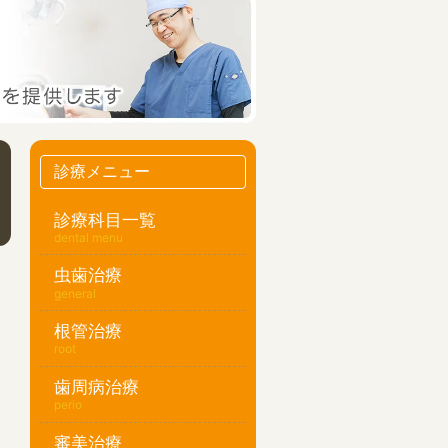
診療メニュー
診療科目一覧
dental menu
虫歯治療
general
根管治療
root
歯周病治療
perio
審美治療