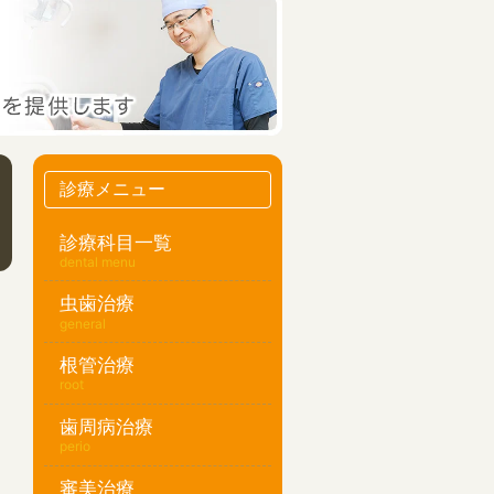
診療メニュー
診療科目一覧
dental menu
虫歯治療
general
根管治療
root
歯周病治療
perio
審美治療