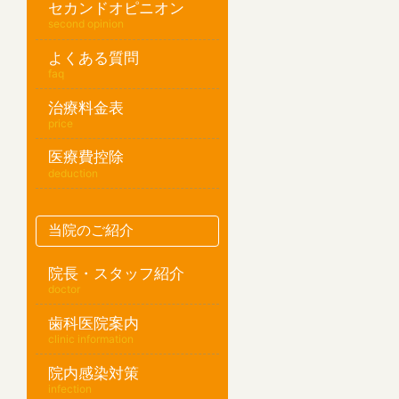
セカンドオピニオン
second opinion
よくある質問
faq
治療料金表
price
医療費控除
deduction
当院のご紹介
院長・スタッフ紹介
doctor
歯科医院案内
clinic information
院内感染対策
infection