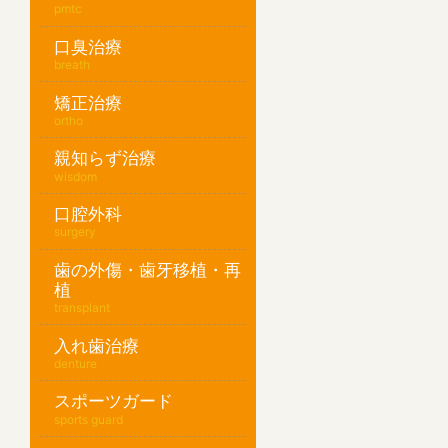
pmtc
口臭治療
breath
矯正治療
ortho
親知らず治療
wisdom
口腔外科
surgery
歯の外傷・歯牙移植・再
植
transplant
入れ歯治療
denture
スポーツガード
sports guard