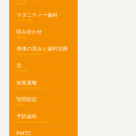
baby
マタニティー歯科
maternity
咬み合わせ
biting
身体の歪みと歯科治療
centric relation
舌
tongue
知覚過敏
hypersensitivity
顎関節症
tmd
予防歯科
preventive dentistry
PMTC