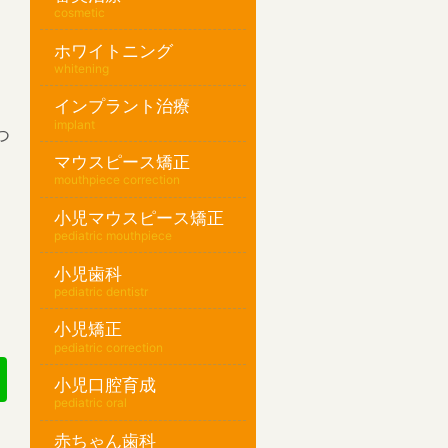
cosmetic
ホワイトニング
whitening
インプラント治療
implant
つ
マウスピース矯正
mouthpiece correction
小児マウスピース矯正
pediatric mouthpiece
小児歯科
pediatric dentistr
小児矯正
pediatric correction
小児口腔育成
pediatric oral
赤ちゃん歯科